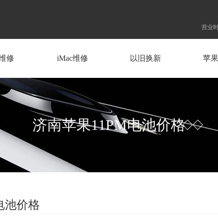
营业时
d维修
iMac维修
以旧换新
苹
济南苹果11PM电池价格
电池价格