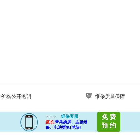
价格公开透明
维修质量保障
免 费
维修客服
iPhone
擅长:
苹果换屏、主板维
预 约
修、电池更换[详细]